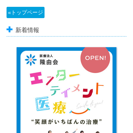
投
トップページ
稿
新着情報
ナ
ビ
ゲ
ー
シ
ョ
ン