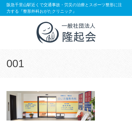
コ
阪急千里山駅近くで交通事故・労災の治療とスポーツ整形に注
力する『整形外科おがたクリニック』
ン
テ
ン
ツ
へ
移
001
動
し
ま
す。